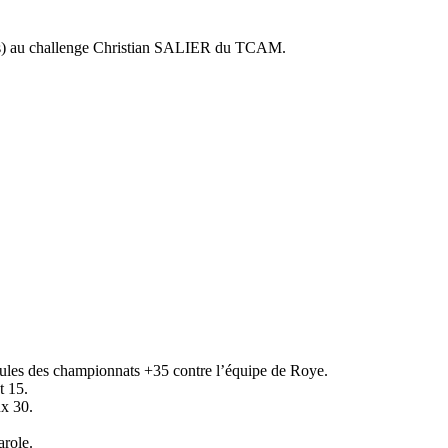
ans) au challenge Christian SALIER du TCAM.
poules des championnats +35 contre l’équipe de Roye.
t 15.
ux 30.
arole.